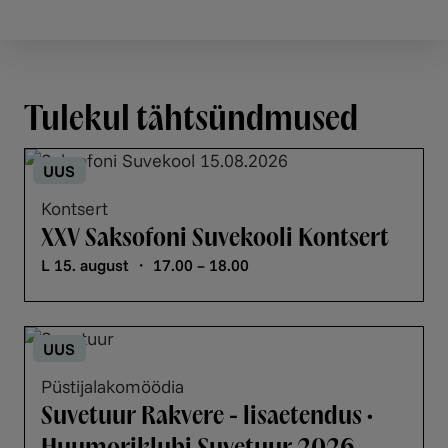
Tulekul tähtsündmused
UUS
Kontsert
XXV Saksofoni Suvekooli Kontsert
L 15. august ・ 17.00 – 18.00
UUS
Püstijalakomöödia
Suvetuur Rakvere - lisaetendus •
Huumoriklubi Suvetuur 2026