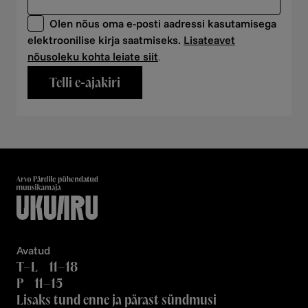
Olen nõus oma e-posti aadressi kasutamisega
elektroonilise kirja saatmiseks.
Lisateavet
nõusoleku kohta leiate siit
.
Telli e-ajakiri
Avatud
T–L 11–18
P 11–15
Lisaks tund enne ja pärast sündmusi