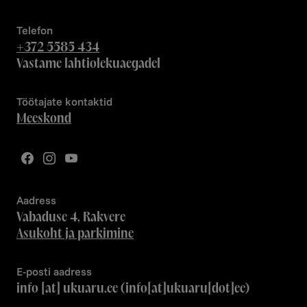
Telefon
+372 5585 434
Vastame lahtiolekuaegadel
Töötajate kontaktid
Meeskond
Aadress
Vabaduse 4, Rakvere
Asukoht ja parkimine
E-posti aadress
info
[at]
ukuaru.ee
(info[at]ukuaru[dot]ee)