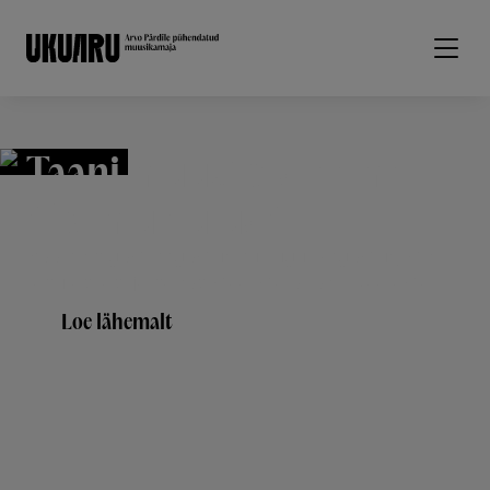
Liigu edasi põhisisu juurde
Taani muusikadraama
"Põrmulaulud"
See on pigem kogemus kui lugu. Kogemus, mis
raputab läbi ja paneb maailmale teisiti vaatama.
Loe lähemalt