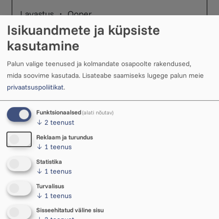
Lavastus ・ Ooper
Taani muusikadraama
Isikuandmete ja küpsiste
''Põrmulaulud''
kasutamine
R 13. november ・ 19.00 – 20.05
Palun valige teenused ja kolmandate osapoolte rakendused,
mida soovime kasutada.
Lisateabe saamiseks lugege palun meie
privaatsuspoliitikat
.
Funktsionaalsed
(alati nõutav)
Lavastus ・ Ooper
↓
2
teenust
Taani muusikadraama
Reklaam ja turundus
''Põrmulaulud''
↓
1
teenus
L 14. november ・ 19.00 – 20.05
Statistika
↓
1
teenus
Turvalisus
↓
1
teenus
Sisseehitatud väline sisu
Vaata kõiki sündmuseid