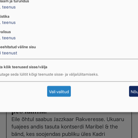
laam ja turundus
1
teenus
istika
1
teenus
valisus
1
teenus
seehitatud väline sisu
3
teenust
ta kõik teenused sisse/välja
tage seda lülitit kõigi teenuste sisse- ja väljalülitamiseks.
Vali valitud
Nõu
Fotod: Jazzkaar tõmbas Ukuarus
peo käima!
Eile õhtul saabus Jazzkaar Rakveresse. Ukuaru
fuajees andis tasuta kontserdi Maribel & the
bänd, kes soojendas publiku üles Kadri