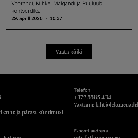
Voorandi, Mihkel Mälgandi ja Puuluubi
kontserdiks.
29. aprill 2026 ・ 10.37
Vaata kõiki
Telefon
8
+372 5585 434
Vastame lahtiolekuaegade
d enne ja pärast sündmusi
E-posti aadress