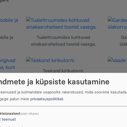
bile ja
Tualettruumides kohtuvad
Ga
sinakasrohelised toonid vasega.
üla
Teekond kirikutorni.
ndmete ja küpsiste kasutamine
ngivad
a, kuni
 teenused ja kolmandate osapoolte rakendused, mida soovime kasutada
b.
ugege palun meie
privaatsuspoliitikat
.
ktsionaalsed
(alati nõutav)
2
teenust
Hajuala vaated.
Vana