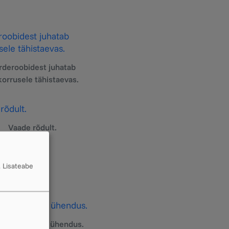
rderoobidest juhatab
korrusele tähistaevas.
Vaade rõdult.
.
Lisateabe
 ja uue hoone ühendus.