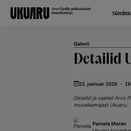
Liigu edasi põhisisu juurde
Põh
Sündmu
Galerii
Detailid 
22. jaanuar 2026 ・ 16
Detailid ja vaated Arvo 
muusikamajast Ukuaru.
Pamela Maran
Ukuaru turundus