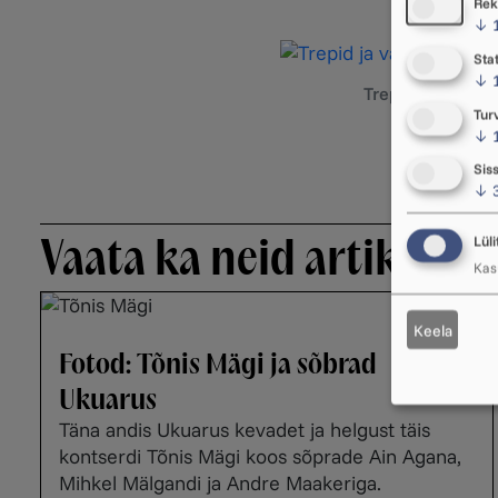
Rek
↓
Stat
↓
Trepid ja varjud.
Tur
↓
Sis
↓
Vaata ka neid artikleid
Lüli
Kasu
Keela
Fotod: Tõnis Mägi ja sõbrad
Ukuarus
Täna andis Ukuarus kevadet ja helgust täis
kontserdi Tõnis Mägi koos sõprade Ain Agana,
Mihkel Mälgandi ja Andre Maakeriga.