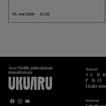
01. mai 2026 ・ 21.30
Avatud
T–L 11–1
P 11–15
Lisaks tun
Aadress