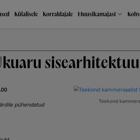
inavigatsioon
sed
Külalisele
Korraldajale
Muusikamajast
Kohv
Ukuaru sisearhitektuu
.00
Teekond kammersaa
Pärdile pühendatud
juht