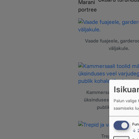
Vaade fuajeele, garderoo
väljakule.
Isikua
Kammersaali toolid mä
üksinduses veel varjudeg
Palun valige
publik kohale jõua
saamiseks l
Fun
↓
Trepid ja valgus.