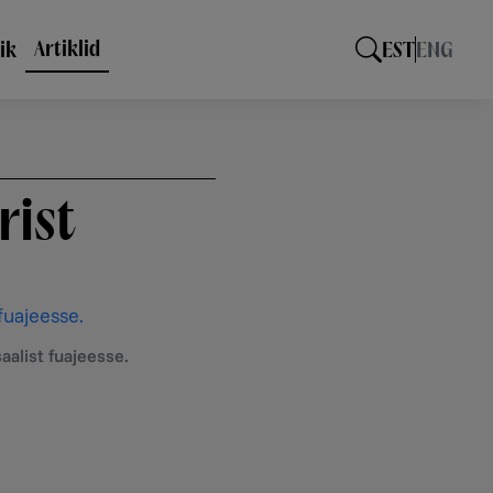
Artiklid
ik
EST
ENG
rist
list fuajeesse.