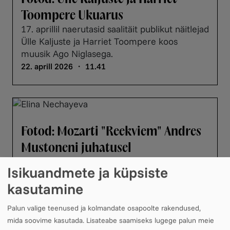
Toompere Ukuarus
17. aprillil naerutasid saalitäit publikut näitlejad
Ülle Kaljuste ja Harriet Toompere koos
muusik Ago Niglasega.
22. aprill 2026 ・ 11.41
Fotod: Mozarti "Reekviem" Andres
Mustoneni juhatusel
Mozarti „Reekviem“, Andres Mustoneni
Isikuandmete ja küpsiste
kirglikul juhatusel, tõi saali korraga nii hapra
kasutamine
vaikuse kui ka võimsa, peaaegu talumatu ilu.
01. aprill 2026 ・ 11.20
Palun valige teenused ja kolmandate osapoolte rakendused,
mida soovime kasutada.
Lisateabe saamiseks lugege palun meie