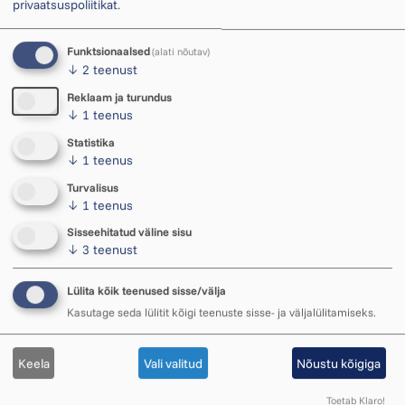
privaatsuspoliitikat
.
Funktsionaalsed
Fotod: Olav Ehala ja Lauri Liiv
(alati nõutav)
↓
2
teenust
Ukuarus
Reklaam ja turundus
Eile andis mälestusradadel uitava kontserdi
↓
1
teenus
Olav Ehala koos Lauri Liiviga. Olav Ehala
Statistika
meenutas kontserdi algul, et Ukuarus ei viibi
↓
1
teenus
ta just esimest korda – ta on Ukuaru eelkäijas
Turvalisus
Kalevi spordihallis ...
↓
1
teenus
11. märts 2026 ・ 10.08
Sisseehitatud väline sisu
↓
3
teenust
Lülita kõik teenused sisse/välja
Kasutage seda lülitit kõigi teenuste sisse- ja väljalülitamiseks.
Detailid Ukuaru sisearhitektuurist
Detailid ja vaated Arvo Pärdile pühendatud
Keela
Vali valitud
Nõustu kõigiga
muusikamajast Ukuaru.
Toetab Klaro!
22. jaanuar 2026 ・ 16.00