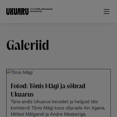
Liigu edasi põhisisu juurde
Galeriid
Fotod: Tõnis Mägi ja sõbrad
Ukuarus
Täna andis Ukuarus kevadet ja helgust täis
kontserdi Tõnis Mägi koos sõprade Ain Agana,
Mihkel Mälgandi ja Andre Maakeriga.