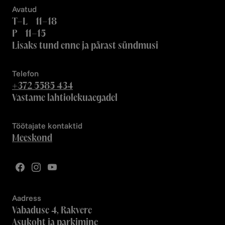
Avatud
T–L 11–18
P 11–15
Lisaks tund enne ja pärast sündmusi
Telefon
+372 5585 434
Vastame lahtiolekuaegadel
Töötajate kontaktid
Meeskond
Aadress
Vabaduse 4, Rakvere
Asukoht ja parkimine