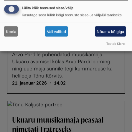
Lülita kõik teenused sisse/välja
Kasutage seda lülitit kõigi teenuste sisse- ja väljalülitamiseks.
Keela
Vali valitud
Nõustu kõigiga
Ukuaru avamisel tuli
esiettekandele Tõnu Kõrvitsa teos
Toetab Klaro!
Arvo Pärdile pühendatud muusikamaja
Ukuaru avamisel kõlas Arvo Pärdi looming
ning uue maja sünnile tegi kummarduse ka
helilooja Tõnu Kõrvits.
21. jaanuar 2026 ・ 14.02
Ukuaru muusikamaja peasaal
nimetati Fratreseks