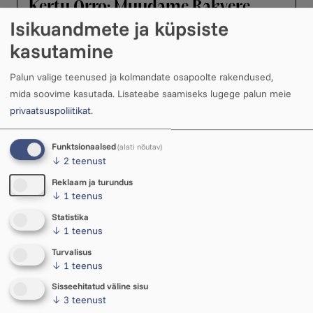
Kertu Orro: Muudame Rakvere
Isikuandmete ja küpsiste
Milanoks!
kasutamine
Gourmet Opera toob kahel detsembri õhtul
Rakverre killukese Itaaliat ja loob sündmuse,
Palun valige teenused ja kolmandate osapoolte rakendused,
mis on oma formaadilt Eestis erakordne.
mida soovime kasutada.
Lisateabe saamiseks lugege palun meie
22. aprill 2026 ・ 13.18
privaatsuspoliitikat
.
Funktsionaalsed
(alati nõutav)
↓
2
teenust
Eesti Kunstimuuseum tõi
Reklaam ja turundus
↓
1
teenus
Ukuarusse haruldase näituse
Statistika
Mitu aastat tagasi alanud läbirääkimised Eesti
↓
1
teenus
Kunstimuuseumiga on päädinud Rakverele
Turvalisus
suure võiduga – Arvo Pärdile pühendatud
↓
1
teenus
muusikamaja Ukuaru galerii sai neljaks kuuks
Sisseehitatud väline sisu
näitusele haruldased teosed.
↓
3
teenust
21. jaanuar 2026 ・ 14.19