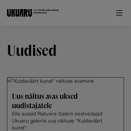
Liigu edasi põhisisu juurde
Uudised
Uus näitus avas uksed
uudistajatele
Eile avasid Rakvere Galerii eestvedajad
Ukuaru galeriis uus näituse "Kuldaväärt
kunst".