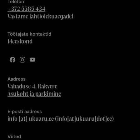
Telefon
+372 5585 434
Vastame lahtiolekuaegadel
Töötajate kontaktid
Meeskond
Aadress
Vabaduse 4, Rakvere
Asukoht ja parkimine
E-posti aadress
info
[at]
ukuaru.ee
(info[at]ukuaru[dot]ee)
Viited