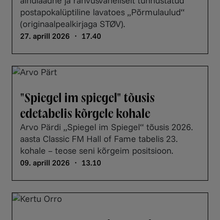
ainulaadne ja rahvusvaheliselt tunnustatud
postapokalüptiline lavatoes „Põrmulaulud“
(originaalpealkirjaga STØV).
27. aprill 2026 ・ 17.40
"Spiegel im spiegel" tõusis
edetabelis kõrgele kohale
Arvo Pärdi „Spiegel im Spiegel“ tõusis 2026.
aasta Classic FM Hall of Fame tabelis 23.
kohale – teose seni kõrgeim positsioon.
09. aprill 2026 ・ 13.10