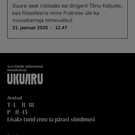
Suure saali ristiisaks sai dirigent Tõnu Kaljuste,
kes filosofeeris nime Fratrese üle ka
muusikamaja nimevalikul.
21. jaanuar 2026 ・ 12.47
Avatud
T–L 11–18
P 11–15
Lisaks tund enne ja pärast sündmusi