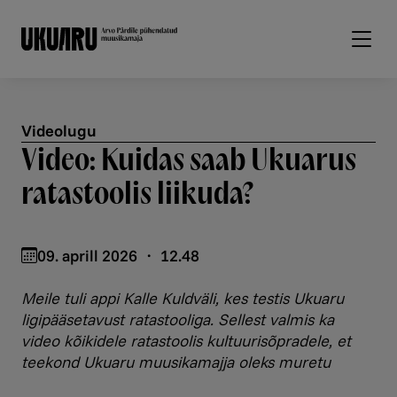
Liigu edasi põhisisu juurde
Videolugu
Video: Kuidas saab Ukuarus
ratastoolis liikuda?
09. aprill 2026 ・ 12.48
Meile tuli appi Kalle Kuldväli, kes testis Ukuaru
ligipääsetavust ratastooliga. Sellest valmis ka
video kõikidele ratastoolis kultuurisõpradele, et
teekond Ukuaru muusikamajja oleks muretu