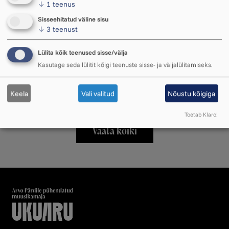
↓
1
teenus
Video: Kus Ukuaru suures saalis
Sisseehitatud väline sisu
istuda?
↓
3
teenust
Kuhu valida saalis istekoht, et saada
sündmusest parim elamus? Ukuaru
Lülita kõik teenused sisse/välja
helikunstnik Siim Hiob jagab nippe!
Kasutage seda lülitit kõigi teenuste sisse- ja väljalülitamiseks.
09. aprill 2026 ・ 13.03
Keela
Vali valitud
Nõustu kõigiga
Toetab Klaro!
Vaata kõiki