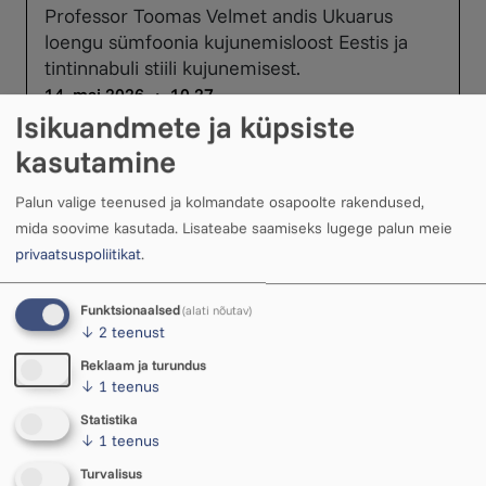
Professor Toomas Velmet andis Ukuarus
loengu sümfoonia kujunemisloost Eestis ja
tintinnabuli stiili kujunemisest.
14. mai 2026 ・ 10.27
Isikuandmete ja küpsiste
kasutamine
Palun valige teenused ja kolmandate osapoolte rakendused,
mida soovime kasutada.
Lisateabe saamiseks lugege palun meie
Video: Kadri Voorand - Isale
privaatsuspoliitikat
.
Kadri Voorand lõi eile Ukuarus muusikalise
silla teispoolsusega, kus kuulajad võisid
Funktsionaalsed
(alati nõutav)
↓
2
teenust
ühenduda kallite inimestega tähtede taga.
01. mai 2026 ・ 21.57
Reklaam ja turundus
↓
1
teenus
Statistika
↓
1
teenus
Turvalisus