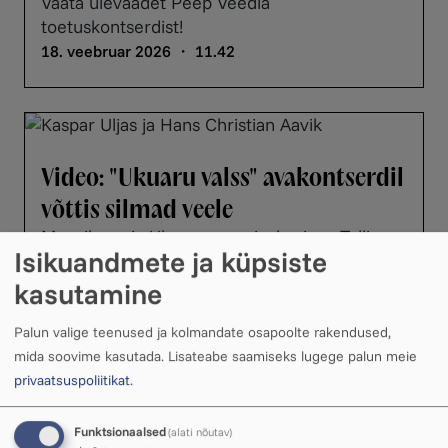
Vaata ülevaadet Peep Veedla
toetuskontserdist!
18. veebruar 2026 ・ 11.42
Video: "Ukuaru valss" avakontserdil
võttis silmad veele
Muusikamaja Ukuaru avamisel esines Tallinna
Isikuandmete ja küpsiste
Kammerorkester Kaspar Männi juhatusel.
Lõpunumbris võtsid karmoškad kätte
kasutamine
õhtujuhid Harriet Toompere ja Ülle Kaljuste.
Sellest kujunes liigutav number, mis ...
Palun valige teenused ja kolmandate osapoolte rakendused,
mida soovime kasutada.
Lisateabe saamiseks lugege palun meie
18. veebruar 2026 ・ 11.09
privaatsuspoliitikat
.
Funktsionaalsed
(alati nõutav)