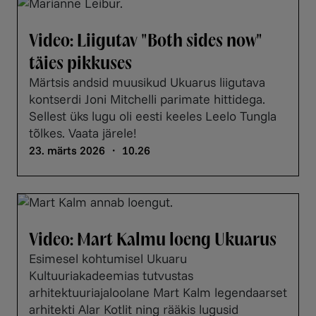
Video: Liigutav "Both sides now"
täies pikkuses
Märtsis andsid muusikud Ukuarus liigutava
kontserdi Joni Mitchelli parimate hittidega.
Sellest üks lugu oli eesti keeles Leelo Tungla
tõlkes. Vaata järele!
23. märts 2026 ・ 10.26
Video: Mart Kalmu loeng Ukuarus
Esimesel kohtumisel Ukuaru
Kultuuriakadeemias tutvustas
arhitektuuriajaloolane Mart Kalm legendaarset
arhitekti Alar Kotlit ning rääkis lugusid