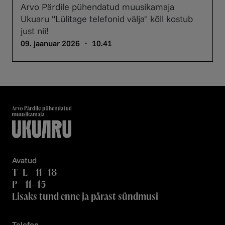
Arvo Pärdile pühendatud muusikamaja
Ukuaru "Lülitage telefonid välja" kõll kostub
just nii!
09. jaanuar 2026 ・ 10.41
Avatud
T–L 11–18
P 11–15
Lisaks tund enne ja pärast sündmusi
Telefon