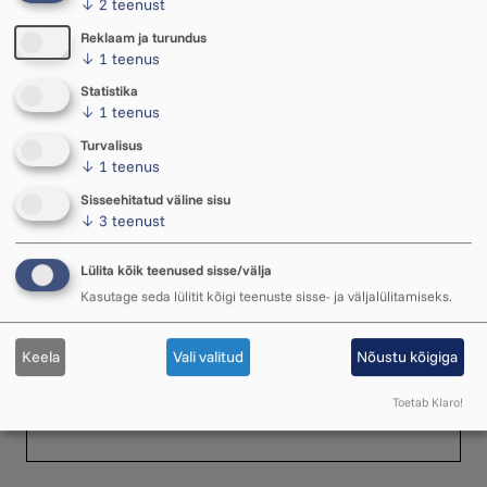
↓
2
teenust
Reklaam ja turundus
↓
1
teenus
Statistika
↓
1
teenus
Turvalisus
↓
1
teenus
Sisseehitatud väline sisu
↓
3
teenust
Lülita kõik teenused sisse/välja
Video: Ukuaru jagas tänaval
Kasutage seda lülitit kõigi teenuste sisse- ja väljalülitamiseks.
pileteid sündmustele
Muusikamaja avamise eel läksime Rakvere
Keela
Vali valitud
Nõustu kõigiga
keskväljakule uurima, mida linnarahvas
muusikamajast Ukuaru teab!
Toetab Klaro!
18. veebruar 2026 ・ 11.05