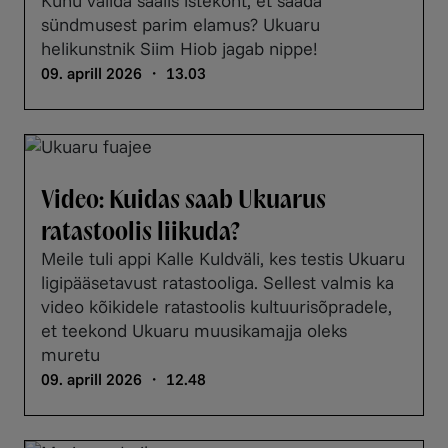
Kuhu valida saalis istekoht, et saada
sündmusest parim elamus? Ukuaru
helikunstnik Siim Hiob jagab nippe!
09. aprill 2026 ・ 13.03
Video: Kuidas saab Ukuarus
ratastoolis liikuda?
Meile tuli appi Kalle Kuldväli, kes testis Ukuaru
ligipääsetavust ratastooliga. Sellest valmis ka
video kõikidele ratastoolis kultuurisõpradele,
et teekond Ukuaru muusikamajja oleks
muretu
09. aprill 2026 ・ 12.48