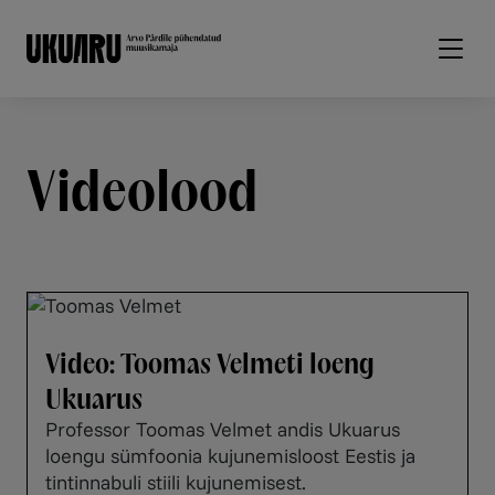
Liigu edasi põhisisu juurde
Videolood
Video: Toomas Velmeti loeng
Ukuarus
Professor Toomas Velmet andis Ukuarus
loengu sümfoonia kujunemisloost Eestis ja
tintinnabuli stiili kujunemisest.