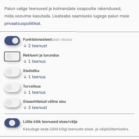
Palun valige teenused ja kolmandate osapoolte rakendused,
• Kinkepilet ei ole vahetatav raha vastu.
mida soovime kasutada.
Lisateabe saamiseks lugege palun meie
• Kui valitud piletite maksumus ületab kinkepileti
privaatsuspoliitikat
.
väärtuse, saab puudujääva osa juurde maksta.
• Kui valitud piletite maksumus on kinkepileti
Funktsionaalsed
(alati nõutav)
väärtusest väiksem, vahet ei tagastata.
↓
2
teenust
• Kinkepilet tuleb realiseerida ühe ostukorraga.
Reklaam ja turundus
• Kinkepileti kehtivus on 1 (üks) aasta alates
↓
1
teenus
ostuhetkest.
Statistika
↓
1
teenus
Turvalisus
↓
1
teenus
Sisseehitatud väline sisu
↓
3
teenust
Kaarti
ostma
Lülita kõik teenused sisse/välja
Kasutage seda lülitit kõigi teenuste sisse- ja väljalülitamiseks.