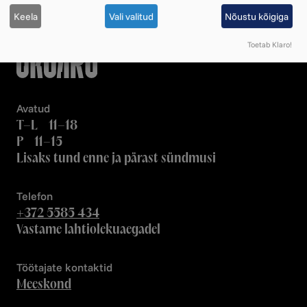
Keela
Vali valitud
Nõustu kõigiga
Toetab Klaro!
Avatud
T–L 11–18
P 11–15
Lisaks tund enne ja pärast sündmusi
Telefon
+372 5585 434
Vastame lahtiolekuaegadel
Töötajate kontaktid
Meeskond