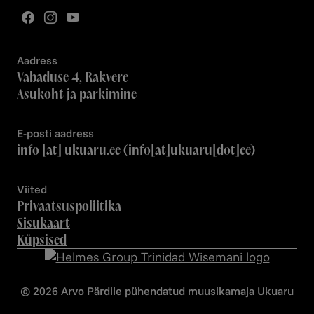
Aadress
Vabaduse 4, Rakvere
Asukoht ja parkimine
E-posti aadress
info
[at]
ukuaru.ee
(info[at]ukuaru[dot]ee)
Viited
Privaatsuspoliitika
Sisukaart
Küpsised
© 2026 Arvo Pärdile pühendatud muusikamaja Ukuaru