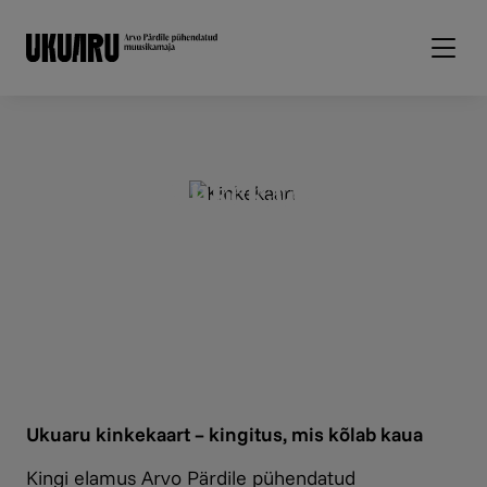
Liigu edasi põhisisu juurde
Kinkekaart
Ukuaru kinkekaart – kingitus, mis kõlab kaua
Kingi elamus Arvo Pärdile pühendatud