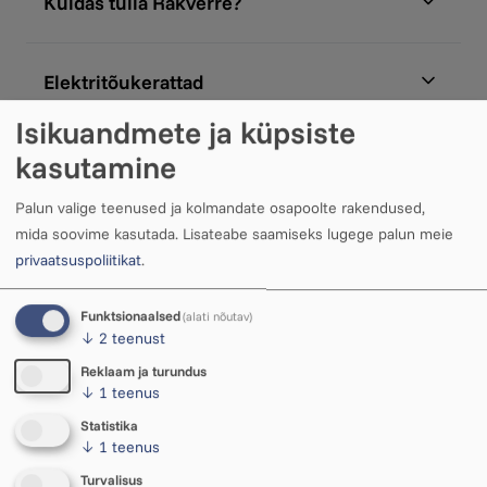
Kuidas tulla Rakverre?
Elektritõukerattad
Isikuandmete ja küpsiste
kasutamine
Jalgrattaparkla
Palun valige teenused ja kolmandate osapoolte rakendused,
mida soovime kasutada.
Lisateabe saamiseks lugege palun meie
privaatsuspoliitikat
.
Funktsionaalsed
(alati nõutav)
↓
2
teenust
Reklaam ja turundus
↓
1
teenus
Statistika
↓
1
teenus
Turvalisus