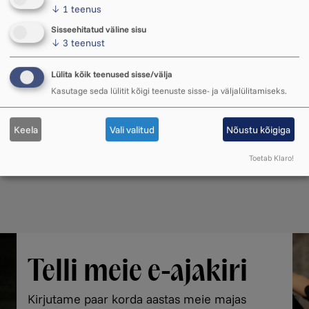
↓
1
teenus
Sisseehitatud väline sisu
↓
3
teenust
Lülita kõik teenused sisse/välja
Kasutage seda lülitit kõigi teenuste sisse- ja väljalülitamiseks.
Keela
Vali valitud
Nõustu kõigiga
Toetab Klaro!
Telli meie e-ajakiri
Kirjutame paar korda aastas meie majas