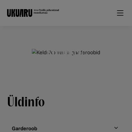
Liigu edasi põhisisu juurde
Külalisele
Üldinfo
Garderoob