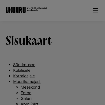
Liigu edasi põhisisu juurde
Sisukaart
Sündmused
Külalisele
Korraldajale
Muusikamajast
Meeskond
Fotod
Galerii
Arvo Pärt