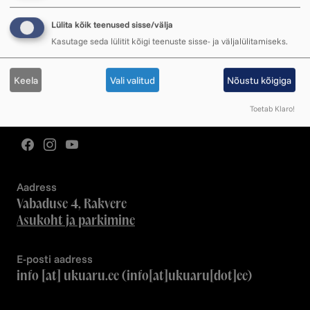
Telefon
Lülita kõik teenused sisse/välja
+372 5585 434
Kasutage seda lülitit kõigi teenuste sisse- ja väljalülitamiseks.
Vastame lahtiolekuaegadel
Keela
Vali valitud
Nõustu kõigiga
Töötajate kontaktid
Meeskond
Toetab Klaro!
Aadress
Vabaduse 4, Rakvere
Asukoht ja parkimine
E-posti aadress
info
[at]
ukuaru.ee
(info[at]ukuaru[dot]ee)