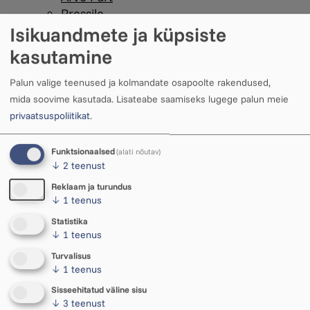
Pressile
Isikuandmete ja küpsiste
Ukuaru ajalugu
Kinkekaart
kasutamine
Kohvik
Artiklid
Palun valige teenused ja kolmandate osapoolte rakendused,
mida soovime kasutada.
Lisateabe saamiseks lugege palun meie
privaatsuspoliitikat
.
Funktsionaalsed
(alati nõutav)
↓
2
teenust
Reklaam ja turundus
↓
1
teenus
Statistika
↓
1
teenus
Avatud
T–L 11–18
Turvalisus
P 11–15
↓
1
teenus
Lisaks tund enne ja pärast sündmusi
Sisseehitatud väline sisu
↓
3
teenust