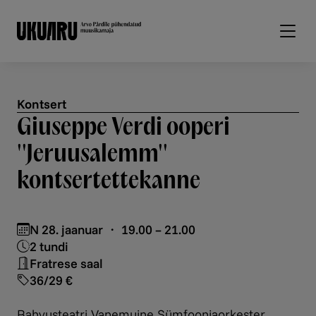
Liigu edasi põhisisu juurde
Kontsert
Giuseppe Verdi ooperi
''Jeruusalemm''
kontsertettekanne
N 28. jaanuar ・ 19.00 – 21.00
2 tundi
Fratrese saal
36/29 €
Rahvusteatri Vanemuine Sümfooniaorkester