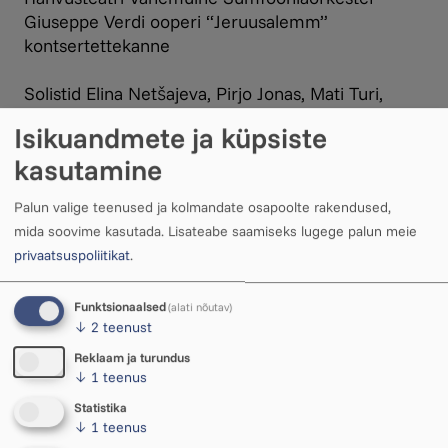
Giuseppe Verdi ooperi “Jeruusalemm”
kontsertettekanne
Solistid Elina Netšajeva, Pirjo Jonas, Mati Turi,
Raiko Raalik (Rahvusooper Estonia), Märt
Isikuandmete ja küpsiste
Jakobson, Kristjan Häggblom
kasutamine
Dirigent Andres Mustonen
Palun valige teenused ja kolmandate osapoolte rakendused,
mida soovime kasutada.
Lisateabe saamiseks lugege palun meie
privaatsuspoliitikat
.
UUS
Funktsionaalsed
(alati nõutav)
↓
2
teenust
Reklaam ja turundus
↓
1
teenus
Statistika
↓
1
teenus