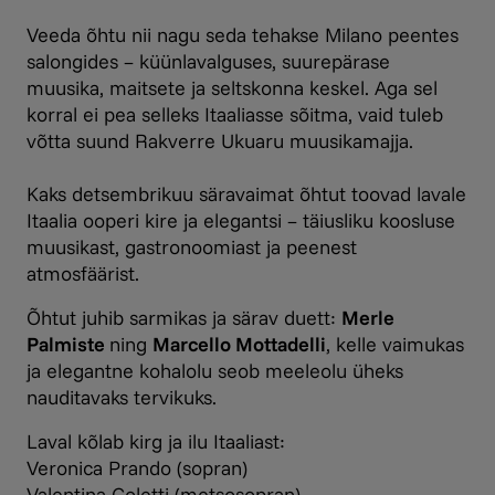
Veeda õhtu nii nagu seda tehakse Milano peentes
salongides – küünlavalguses, suurepärase
muusika, maitsete ja seltskonna keskel. Aga sel
korral ei pea selleks Itaaliasse sõitma, vaid tuleb
võtta suund Rakverre Ukuaru muusikamajja.
Kaks detsembrikuu säravaimat õhtut toovad lavale
Itaalia ooperi kire ja elegantsi – täiusliku koosluse
muusikast, gastronoomiast ja peenest
atmosfäärist.
Õhtut juhib sarmikas ja särav duett:
Merle
Palmiste
ning
Marcello Mottadelli
, kelle vaimukas
ja elegantne kohalolu seob meeleolu üheks
nauditavaks tervikuks.
Laval kõlab kirg ja ilu Itaaliast:
Veronica Prando (sopran)
Valentina Coletti (metsosopran)