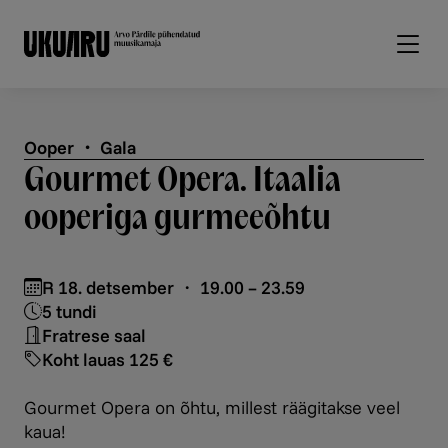
Liigu edasi põhisisu juurde
Ooper ・ Gala
Gourmet Opera. Itaalia
ooperiga gurmeeõhtu
R 18. detsember ・ 19.00 – 23.59
5 tundi
Fratrese saal
Koht lauas 125 €
Gourmet Opera on õhtu, millest räägitakse veel
kaua!