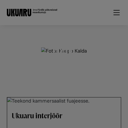
Liigu edasi põhisisu juurde
Fotod
Ukuaru interjöör