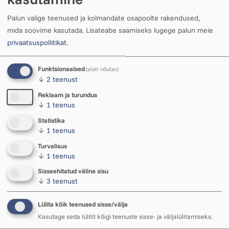
Palun valige teenused ja kolmandate osapoolte rakendused,
mida soovime kasutada.
Lisateabe saamiseks lugege palun meie
Telli meie e-ajakiri
privaatsuspoliitikat
.
Kirjutame paar korda aastas meie majas
Funktsionaalsed
(alati nõutav)
toimuvate sündmuste kohta ning jagame
↓
2
teenust
uudiseid. Lubame, et me saadame kirju harva
Reklaam ja turundus
ning ainult vajaliku ja huvipakkuva infoga.
↓
1
teenus
Sinu e-posti aadress
Statistika
↓
1
teenus
Turvalisus
Olen nõus oma e-posti aadressi kasutamisega
↓
1
teenus
elektroonilise kirja saatmiseks.
Lisateavet
Sisseehitatud väline sisu
nõusoleku kohta leiate siit
.
↓
3
teenust
Telli e-ajakiri
Lülita kõik teenused sisse/välja
Kasutage seda lülitit kõigi teenuste sisse- ja väljalülitamiseks.