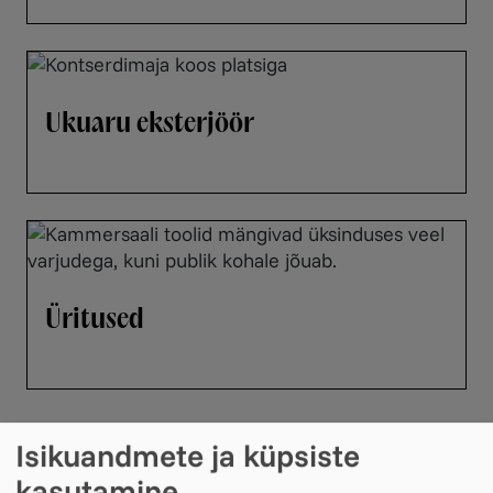
Ukuaru eksterjöör
Üritused
Isikuandmete ja küpsiste
kasutamine