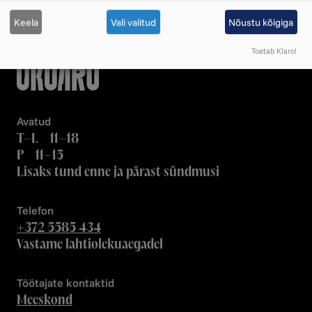
Keela
Vali valitud
Nõustu kõigiga
Toetab Klaro!
Avatud
T–L 11–18
P 11–15
Lisaks tund enne ja pärast sündmusi
Telefon
+372 5585 434
Vastame lahtiolekuaegadel
Töötajate kontaktid
Meeskond