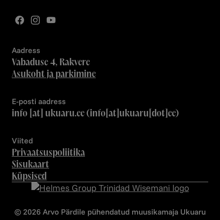
Aadress
Vabaduse 4, Rakvere
Asukoht ja parkimine
E-posti aadress
info
[at]
ukuaru.ee
(info[at]ukuaru[dot]ee)
Viited
Privaatsuspoliitika
Sisukaart
Küpsised
© 2026 Arvo Pärdile pühendatud muusikamaja Ukuaru