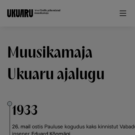
Liigu edasi põhisisu juurde
Muusikamaja
Ukuaru ajalugu
1933
26. mail
ostis Pauluse kogudus kaks kinnistut Vabadus
insener
Eduard Kõomägi
.