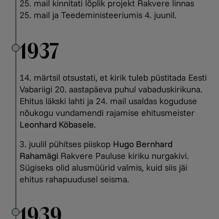
25. mail kinnitati lõplik projekt Rakvere linnas
25. mail ja Teedeministeeriumis 4. juunil.
1937
14. märtsil otsustati, et kirik tuleb püstitada Eesti
Vabariigi 20. aastapäeva puhul vabaduskirikuna.
Ehitus läkski lahti ja 24. mail usaldas koguduse
nõukogu vundamendi rajamise ehitusmeister
Leonhard Köbasele
.
3. juulil pühitses piiskop
Hugo Bernhard
Rahamägi
Rakvere Pauluse kiriku nurgakivi.
Sügiseks olid alusmüürid valmis, kuid siis jäi
ehitus rahapuudusel seisma.
1939