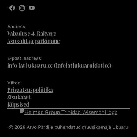
Aadress
Vabaduse 4, Rakvere
Asukoht ja parkimine
E-posti aadress
info
[at]
ukuaru.ee
(info[at]ukuaru[dot]ee)
Viited
Privaatsuspoliitika
Sisukaart
Küpsised
© 2026 Arvo Pärdile pühendatud muusikamaja Ukuaru