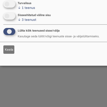
Turvalisus
↓
1
teenus
Sisseehitatud väline sisu
↓
3
teenust
Lülita kõik teenused sisse/välja
Kasutage seda lülitit kõigi teenuste sisse- ja väljalülitamiseks.
Keela