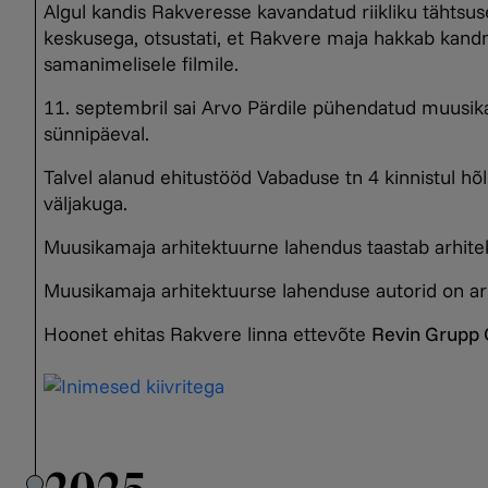
Algul kandis Rakveresse kavandatud riikliku tähtsu
keskusega, otsustati, et Rakvere maja hakkab kandm
samanimelisele filmile.
11. septembril sai Arvo Pärdile pühendatud muusik
sünnipäeval.
Talvel alanud ehitustööd Vabaduse tn 4 kinnistul h
väljakuga.
Muusikamaja arhitektuurne lahendus taastab arhitekt A
Muusikamaja arhitektuurse lahenduse autorid on ar
Hoonet ehitas Rakvere linna ettevõte
Revin Grupp