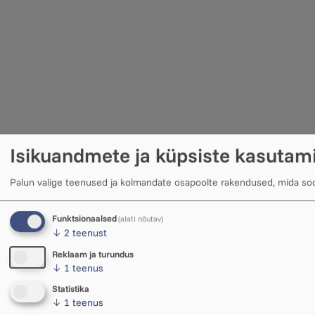
Isikuandmete ja küpsiste kasutam
Palun valige teenused ja kolmandate osapoolte rakendused, mida s
Funktsionaalsed
(alati nõutav)
↓
2
teenust
Reklaam ja turundus
↓
1
teenus
Statistika
↓
1
teenus