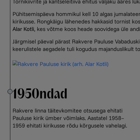
Tornikiivrite ja kantseleitiiva ehitus väljaku ääres 
Pühitsemispäeva hommikul kell 10 algas jumalateenis
kirikusse. Rongkäigu lähenedes hakkasid tornist kos
Alar Kotli
, kes võtme koos heade soovidega üle andi
Järgmisel päeval pärast Rakvere Pauluse Vabaduski
keerulistele aegadele tuli kogudus majanduslikult t
1950ndad
Rakvere linna täitevkomitee otsusega ehitati
Pauluse kirik ümber võimlaks. Aastatel 1958–
1959 ehitati kirikusse rõdu kõrgusele vahelagi.