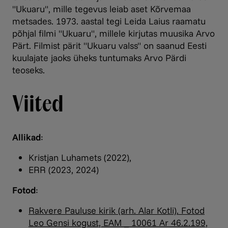
"Ukuaru", mille tegevus leiab aset Kõrvemaa
metsades. 1973. aastal tegi Leida Laius raamatu
põhjal filmi "Ukuaru", millele kirjutas muusika Arvo
Pärt. Filmist pärit "Ukuaru valss" on saanud Eesti
kuulajate jaoks üheks tuntumaks Arvo Pärdi
teoseks.
Viited
Allikad
:
Kristjan Luhamets (2022),
ERR (2023, 2024)
Fotod
:
Rakvere Pauluse kirik (arh. Alar Kotli). Fotod
Leo Gensi kogust, EAM _ 10061 Ar 46.2.199,