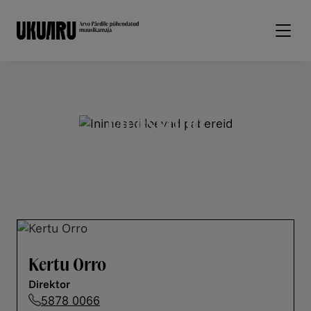
Liigu edasi põhisisu juurde
Meeskond
Meie meeskond
Kertu Orro
Direktor
5878 0066