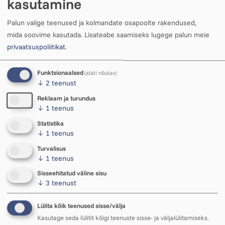
kasutamine
Tom Pärlin
Palun valige teenused ja kolmandate osapoolte rakendused,
Majandustöötaja
mida soovime kasutada.
Lisateabe saamiseks lugege palun meie
5626 7155
privaatsuspoliitikat
.
Funktsionaalsed
(alati nõutav)
↓
2
teenust
Reklaam ja turundus
↓
1
teenus
Statistika
↓
1
teenus
Turvalisus
↓
1
teenus
Sisseehitatud väline sisu
↓
3
teenust
Lülita kõik teenused sisse/välja
Marju Põdersalu
Kasutage seda lülitit kõigi teenuste sisse- ja väljalülitamiseks.