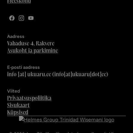
Meeskond
Aadress
Vabaduse 4, Rakvere
Asukoht ja parkimine
E-posti aadress
info
[at]
ukuaru.ee
(info[at]ukuaru[dot]ee)
Viited
Privaatsuspoliitika
Sisukaart
Küpsised