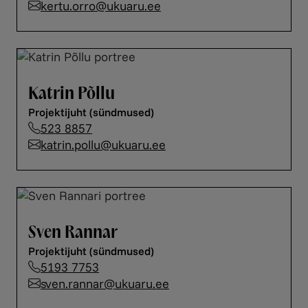
kertu.orro@ukuaru.ee
Katrin Põllu
Projektijuht (sündmused)
523 8857
katrin.pollu@ukuaru.ee
Sven Rannar
Projektijuht (sündmused)
5193 7753
sven.rannar@ukuaru.ee