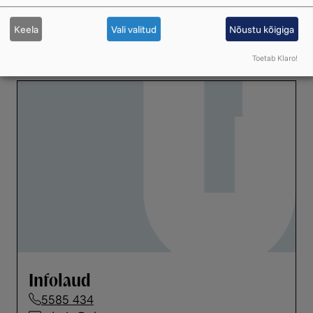
Peaadministraator
5814 7044
Keela
Vali valitud
Nõustu kõigiga
marju.podersalu@ukuaru.ee
Toetab Klaro!
Infolaud
5585 434