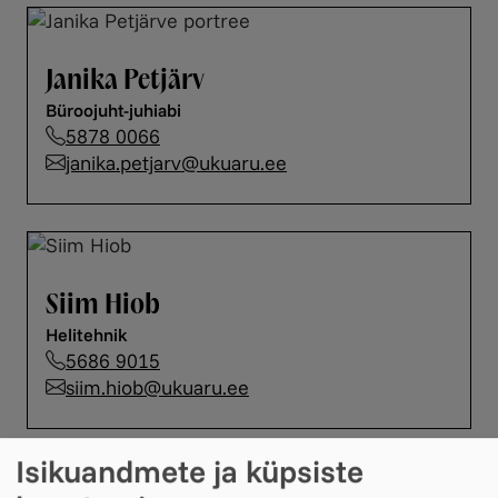
Janika Petjärv
Büroojuht-juhiabi
5878 0066
janika.petjarv@ukuaru.ee
Siim Hiob
Helitehnik
5686 9015
siim.hiob@ukuaru.ee
Isikuandmete ja küpsiste