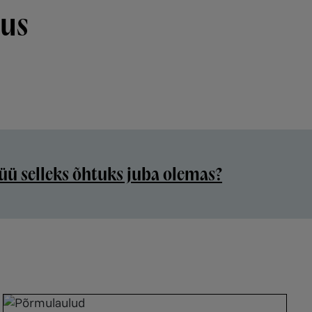
tus
 jõuab ainulaadne ja häiriv lavastus
üü selleks õhtuks juba olemas?