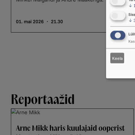
↓
Sis
↓
01. mai 2026 ・ 21.30
Lüli
Kasu
Keela
Reportaažid
Arne Mikk haris kuulajaid ooperist