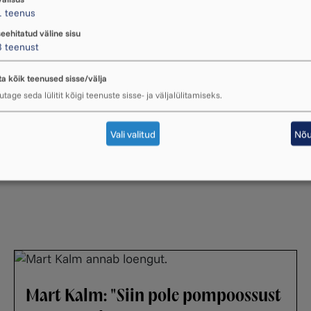
1
teenus
Voorandi, Mihkel Mälgandi ja Puuluubi
kontserdiks.
seehitatud väline sisu
3
teenust
29. aprill 2026 ・ 10.37
ta kõik teenused sisse/välja
tage seda lülitit kõigi teenuste sisse- ja väljalülitamiseks.
Vaata kõiki
Vali valitud
Nõu
Mart Kalm: "Siin pole pompoossust