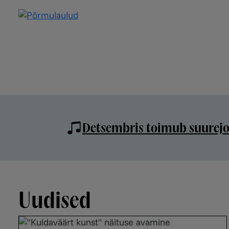
Detsembris toimub suurejoo
Uudised