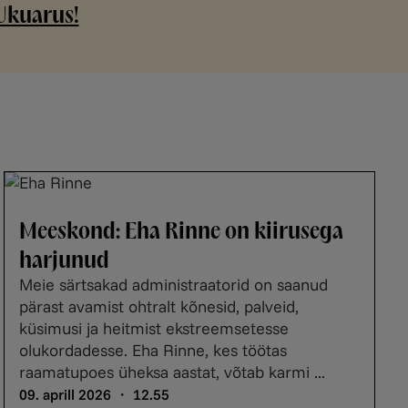
Ukuarus!
Meeskond: Eha Rinne on kiirusega
harjunud
Meie särtsakad administraatorid on saanud
pärast avamist ohtralt kõnesid, palveid,
küsimusi ja heitmist ekstreemsetesse
olukordadesse. Eha Rinne, kes töötas
raamatupoes üheksa aastat, võtab karmi ...
09. aprill 2026 ・ 12.55