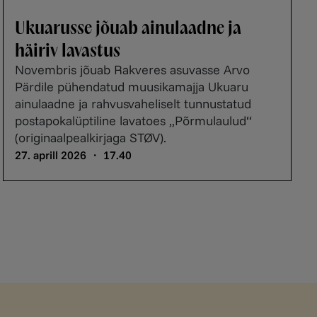
Ukuarusse jõuab ainulaadne ja
häiriv lavastus
Novembris jõuab Rakveres asuvasse Arvo
Pärdile pühendatud muusikamajja Ukuaru
ainulaadne ja rahvusvaheliselt tunnustatud
postapokalüptiline lavatoes „Põrmulaulud“
(originaalpealkirjaga STØV).
27. aprill 2026 ・ 17.40