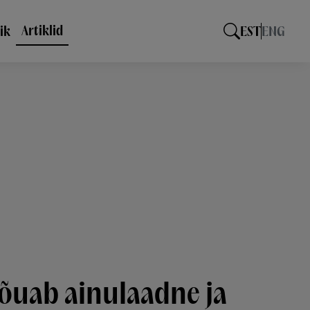
Artiklid
ik
EST
ENG
õuab ainulaadne ja