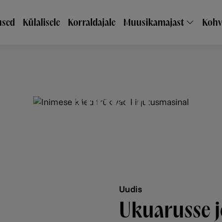
inavigatsioon
sed
Külalisele
Korraldajale
Muusikamajast
Kohv
Artiklid
Uudis
Ukuarusse j