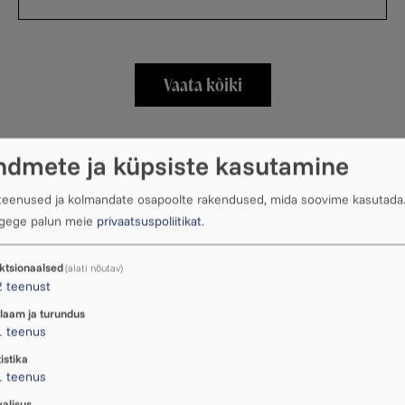
Vaata kõiki
ndmete ja küpsiste kasutamine
 teenused ja kolmandate osapoolte rakendused, mida soovime kasutada
ugege palun meie
privaatsuspoliitikat
.
ktsionaalsed
(alati nõutav)
2
teenust
Fotod: Jazzkaar tõmbas Ukuarus
laam ja turundus
peo käima!
1
teenus
Eile õhtul saabus Jazzkaar Rakveresse. Ukuaru
istika
1
teenus
fuajees andis tasuta kontserdi Maribel & the
bänd, kes soojendas publiku üles Kadri
valisus