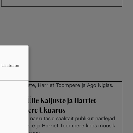
.
Lisateabe
Fotod: Ülle Kaljuste ja Harriet
Toompere Ukuarus
17. aprillil naerutasid saalitäit publikut näitlejad
Ülle Kaljuste ja Harriet Toompere koos muusik
Ago Niglasega.