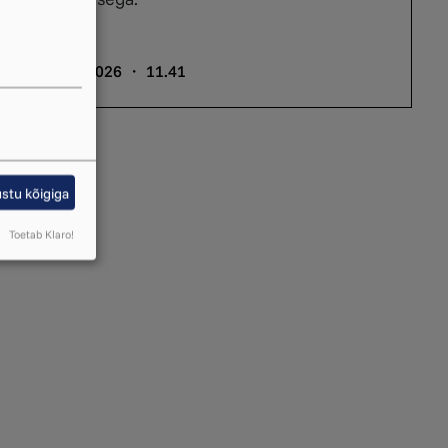
22. aprill 2026 ・ 11.41
stu kõigiga
Toetab Klaro!