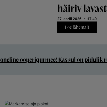
häiriv lavas
27. aprill 2026 ・ 17.40
Ukuarusse
Loe lähemalt
neline ooperigurmee! Kas sul on pidulik r