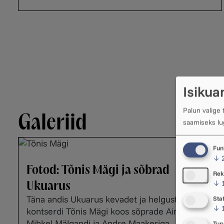
Isikua
Palun valige
Galeriid
saamiseks l
Fun
↓
Fotod: Tõnis Mägi ja sõbrad
Rek
Ukuarus
↓
Täna andis Ukuarus kevadet ja helgust täis
Stat
↓
kontserdi Tõnis Mägi koos sõprade Ain Agana,
Mihkel Mälgandi ja Andre Maakeriga.
Tur