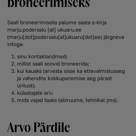
broneerimiseks
Saali broneerimiseks palume saata e-kirja
marju.podersalu
[at]
ukuaru.ee
(marju[dot]podersalu[at]ukuaru[dot]ee)
järgneva
infoga:
sinu kontaktandmed;
millist saali soovid broneerida;
kui kauaks (arvesta sisse ka ettevalmistusaeg
ja vahendite kokkupanemise aeg pärast
üritust);
külastajate arv;
mida vajad lisaks (abiruume, tehnikat jms).
Arvo Pärdile