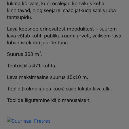
lükata kõrvale, kuni osalejad kohvikus keha
kinnitavad, ning seejärel saab jätkuda saalis juba
tantsupidu.
Lava koosneb erinevatest moodulitest – suurem
lava võtab kohti publiku ruumi arvelt, väiksem lava
lubab istekohti juurde tuua.
Suurus 363 m².
Teatristiilis 471 kohta.
Lava maksimaalne suurus 10x10 m.
Toolid (kolmekaupa koos) saab lükata lava alla.
Toolide liigutamine käib manuaalselt.