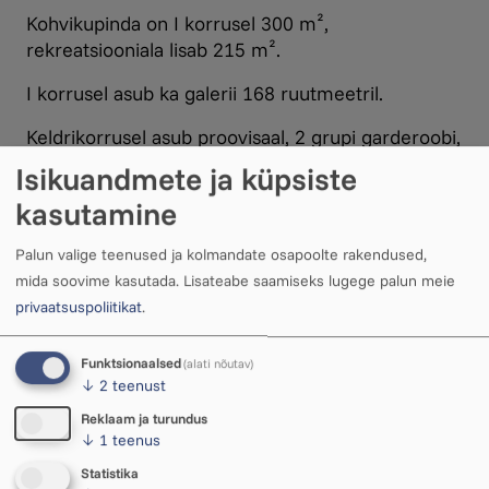
Kohvikupinda on I korrusel 300 m²,
rekreatsiooniala lisab 215 m².
I korrusel asub ka galerii 168 ruutmeetril.
Keldrikorrusel asub proovisaal, 2 grupi garderoobi,
2 harjutusruumi, 4 abiruumi.
Isikuandmete ja küpsiste
kasutamine
II korrusel asub tantsusaal.
Palun valige teenused ja kolmandate osapoolte rakendused,
mida soovime kasutada.
Lisateabe saamiseks lugege palun meie
privaatsuspoliitikat
.
Funktsionaalsed
(alati nõutav)
↓
2
teenust
Tantsusaal
Reklaam ja turundus
↓
1
teenus
Statistika