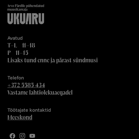
Avatud
T–L 11–18
P 11–15
Lisaks tund enne ja pärast sündmusi
Telefon
+372 5585 434
Vastame lahtiolekuaegadel
Töötajate kontaktid
Meeskond