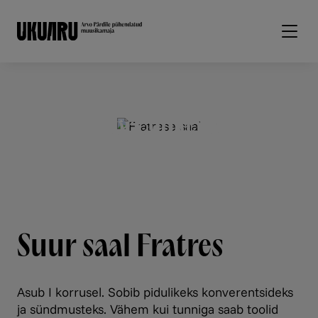
Liigu edasi põhisisu juurde
Korraldajale
Suur saal Fratres
Asub I korrusel. Sobib pidulikeks konverentsideks
ja sündmusteks. Vähem kui tunniga saab toolid