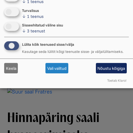
↓
1
teenus
Turvalisus
↓
1
teenus
Sisseehitatud väline sisu
Ukuaru saalide ja
↓
3
teenust
Lülita kõik teenused sisse/välja
inventari hinnakiri
Kasutage seda lülitit kõigi teenuste sisse- ja väljalülitamiseks.
Keela
Vali valitud
Nõustu kõigiga
Ukuaru hinnakiri 2026 (97.67 KB PDF)
Toetab Klaro!
Hinnapäring saali