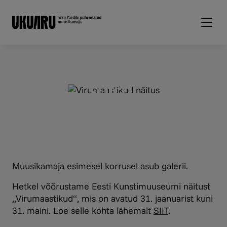
Liigu edasi põhisisu juurde
Galerii
Muusikamaja esimesel korrusel asub galerii.
Hetkel võõrustame Eesti Kunstimuuseumi näitust
„Virumaastikud“, mis on avatud 31. jaanuarist kuni
31. maini. Loe selle kohta lähemalt
SIIT
.