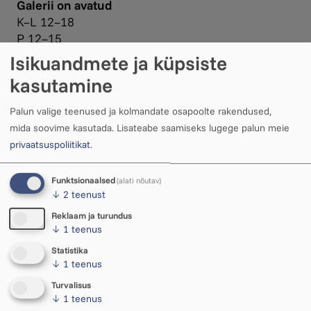
Galerii on avatud
K–L 12–18
P 12–15
Isikuandmete ja küpsiste
Lisaks on galerii avatud tund enne sündmust kuni
kasutamine
sündmuse lõpuni. Sama päeva sündmuse piletiga
on galeriisse pääs tasuta.
Palun valige teenused ja kolmandate osapoolte rakendused,
mida soovime kasutada.
Lisateabe saamiseks lugege palun meie
Pilet 5 €, õpilastele tasuta.
privaatsuspoliitikat
.
Funktsionaalsed
(alati nõutav)
↓
2
teenust
Reklaam ja turundus
↓
1
teenus
Statistika
↓
1
teenus
Turvalisus
Avatud
↓
1
teenus