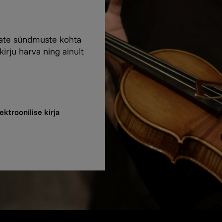
vate sündmuste kohta
rju harva ning ainult
ktroonilise kirja