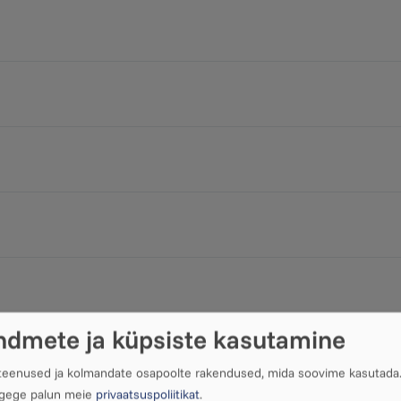
ndmete ja küpsiste kasutamine
 teenused ja kolmandate osapoolte rakendused, mida soovime kasutada
ugege palun meie
privaatsuspoliitikat
.