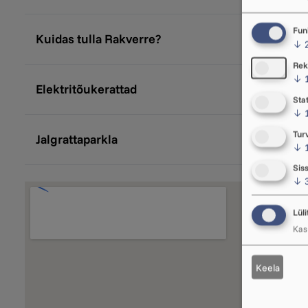
Fun
Kuidas tulla Rakverre?
↓
Rek
↓
Elektritõukerattad
Stat
↓
Tur
Jalgrattaparkla
↓
Sis
↓
Lüli
Kasu
Keela