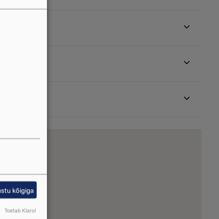
stu kõigiga
Toetab Klaro!