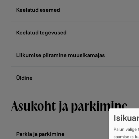
Keelatud esemed
Keelatud tegevused
Liikumise piiramine muusikamajas
Üldine
Asukoht ja parkimine
Isikua
Palun valige
Parkla ja parkimine
saamiseks l