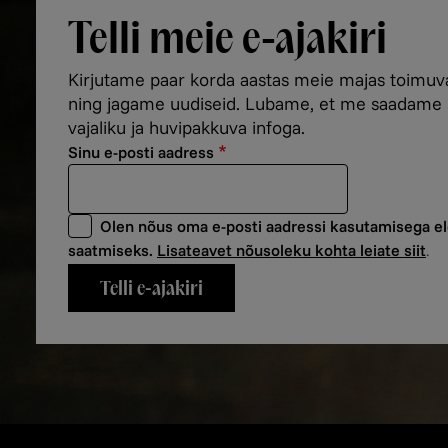
Telli meie e-ajakiri
Kirjutame paar korda aastas meie majas toimu
ning jagame uudiseid. Lubame, et me saadame ki
vajaliku ja huvipakkuva infoga.
Sinu e-posti aadress
Olen nõus oma e-posti aadressi kasutamisega ele
saatmiseks.
Lisateavet nõusoleku kohta leiate siit
.
Telli e-ajakiri