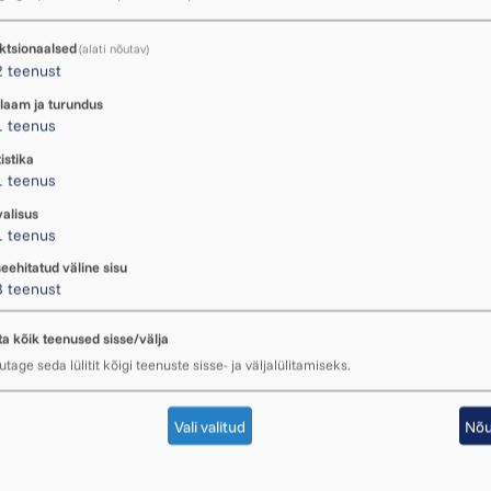
ktsionaalsed
(alati nõutav)
2
teenust
laam ja turundus
1
teenus
istika
1
teenus
valisus
1
teenus
seehitatud väline sisu
3
teenust
ta kõik teenused sisse/välja
tage seda lülitit kõigi teenuste sisse- ja väljalülitamiseks.
Vali valitud
Nõu